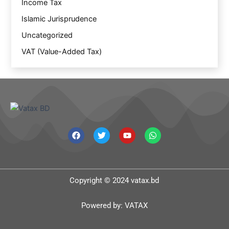
Income Tax
Islamic Jurisprudence
Uncategorized
VAT (Value-Added Tax)
F
T
Y
W
a
w
o
h
c
i
u
a
e
t
t
t
b
t
u
s
o
e
b
a
o
r
e
p
Copyright © 2024 vatax.bd
k
p
Powered by: VATAX