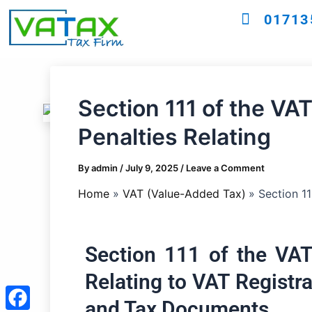
Skip
01713
to
content
Section 111 of the VA
Penalties Relating
By
admin
/
July 9, 2025
/
Leave a Comment
Home
VAT (Value-Added Tax)
Section 11
Section 111 of the VAT
Relating to VAT Registra
and Tax Documents