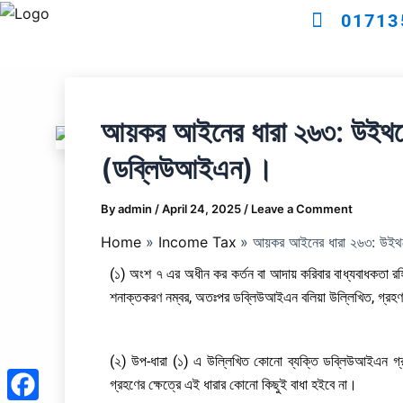
Skip
01713
to
content
আয়কর আইনের ধারা ২৬৩: উইথহোল
(ডব্লিউআইএন)।
By
admin
/
April 24, 2025
/
Leave a Comment
Home
Income Tax
আয়কর আইনের ধারা ২৬৩: উইথহ
(১) অংশ ৭ এর অধীন কর কর্তন বা আদায় করিবার বাধ্যবাধকতা রহিয়া
শনাক্তকরণ নম্বর, অতঃপর ডব্লিউআইএন বলিয়া উল্লিখিত, গ্রহ
(২) উপ-ধারা (১) এ উল্লিখিত কোনো ব্যক্তি ডব্লিউআইএন গ্
গ্রহণের ক্ষেত্রে এই ধারার কোনো কিছুই বাধা হইবে না।