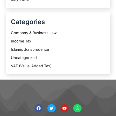
Categories
Company & Business Law
Income Tax
Islamic Jurisprudence
Uncategorized
VAT (Value-Added Tax)
F
T
Y
W
a
w
o
h
c
i
u
a