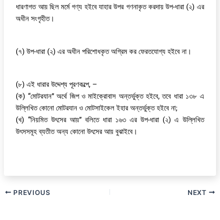
ধারণাগত আয় ছিল মর্মে গণ্য হইবে যাহার উপর গণনাকৃত করদায় উপ-ধারা (২) এর
অধীন সংগৃহীত।
(৭) উপ-ধারা (২) এর অধীন পরিশোধকৃত অগ্রিম কর ফেরতযোগ্য হইবে না।
(৮) এই ধারার উদ্দেশ্য পূরণকল্পে, –
(ক) “মোটরযান” অর্থে জিপ ও মাইক্রোবাস অন্তর্ভুক্ত হইবে, তবে ধারা ১৩৮ এ
উল্লিখিত কোনো মোটরযান ও মোটসাইকেল ইহার অন্তর্ভুক্ত হইবে না;
(খ) “নিয়মিত উৎসের আয়” বলিতে ধারা ১৬৩ এর উপ-ধারা (২) এ উল্লিখিত
উৎসসমূহ ব্যতীত অন্য কোনো উৎসের আয় বুঝাইবে।
PREVIOUS
NEXT