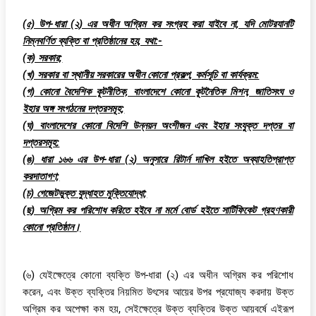
(৫) উপ-ধারা (২) এর অধীন অগ্রিম কর সংগ্রহ করা যাইবে না, যদি মোটরযানটি
নিম্নবর্ণিত ব্যক্তি বা প্রতিষ্ঠানের হয়, যথা:-
(ক) সরকার;
(খ) সরকার বা স্থানীয় সরকারের অধীন কোনো প্রকল্প, কর্মসূচি বা কার্যক্রম:
(গ) কোনো বৈদেশিক কূটনীতিক, বাংলাদেশে কোনো কূটনৈতিক মিশন, জাতিসংঘ ও
ইহার অঙ্গ সংগঠনের দপ্তরসমূহ;
(ঘ) বাংলাদেশের কোনো বিদেশি উন্নয়ন অংশীজন এবং ইহার সংযুক্ত দপ্তর বা
দপ্তরসমূহ:
(ঙ) ধারা ১৬৬ এর উপ-ধারা (২) অনুসারে রিটার্ন দাখিল হইতে অব্যাহতিপ্রাপ্ত
করদাতাগণ;
(চ) গেজেটভুক্ত যুদ্ধাহত মুক্তিযোদ্ধা;
(ছ) অগ্রিম কর পরিশোধ করিতে হইবে না মর্মে বোর্ড হইতে সার্টিফিকেট গ্রহণকারী
কোনো প্রতিষ্ঠান।
(৬) যেইক্ষেত্রে কোনো ব্যক্তি উপ-ধারা (২) এর অধীন অগ্রিম কর পরিশোধ
করেন, এবং উক্ত ব্যক্তির নিয়মিত উৎসের আয়ের উপর প্রযোজ্য করদায় উক্ত
অগ্রিম কর অপেক্ষা কম হয়, সেইক্ষেত্রে উক্ত ব্যক্তির উক্ত আয়বর্ষে এইরূপ