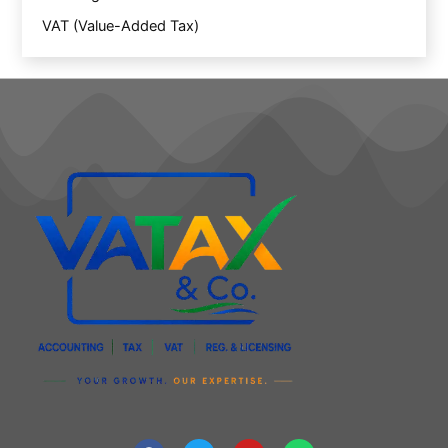
VAT (Value-Added Tax)
F
T
Y
W