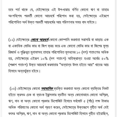
তবে শর্ত থাকে যে, যেইক্ষেত্রে এই উপ-ধারায় বর্ণিত কোনো ঋণ বা তাহার
অংশবিশেষ পরবর্তী কোনো আয়বর্ষে পরিশোধ করা হয়, সেইক্ষেত্রে এইরূপে
পরিশোধিত অর্থ উক্ত পরবর্তী আয়বর্ষের আয় পরিগণনার সময় বাদ যাইবে।
(১২) যেইক্ষেত্রে
কোনো আয়বর্ষে
কোনো কোম্পানি করদাতা সরাসরি বা ভাড়ায় এক
বা একাধিক মোটর কার বা জিপ ক্রয় করে এবং কোনো মোটর কার বা জিপের মূল্য
রিজার্ভ ও পুঞ্জিভূত মুনাফাসহ তাহার পরিশোধিত মূলধনের ১০ (দশ) শতাংশের অধিক
হয়, সেইক্ষেত্রে এইরূপ ১০% (দশ শতাংশ) অতিক্রান্ত হওয়া অর্থের ৫০%
(পঞ্চাশ শতাংশ) উক্ত আয়বর্ষে করদাতার “অন্যান্য উৎস হইতে আয়” খাতের আয়
হিসাবে অন্তর্ভুক্ত হইবে।
(১৩) যেইক্ষেত্রে কোনো
স্বাভাবিক
ব্যক্তি করদাতা অন্য কোনো ব্যক্তির নিকট
হইতে ক্রসড চেক বা ব্যাংক ট্রান্সফার ব্যতীত অন্য কোনোভাবে কোনো অগ্রিম,
ঋণ, দান বা অন্য কোনো প্রকার ডিপোজিট হিসাবে সর্বমোট ৫ (পাঁচ) লক্ষ টাকার
অধিক পরিমাণের কোনো অর্থ গ্রহণ করেন, সেইক্ষেত্রে উক্তরূপে গৃহীত অর্থ যেই
বৎসর অগ্রিম, ঋণ, দান বা অন্য কোনো প্রকার ডিপোজিট হিসাবে গৃহীত হইয়াছিল,