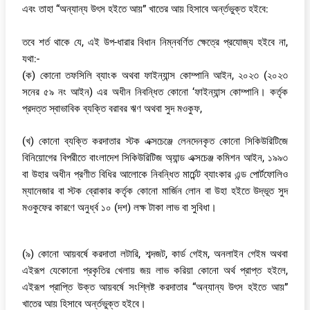
এবং তাহা “অন্যান্য উৎস হইতে আয়” খাতের আয় হিসাবে অর্ন্তভুক্ত হইবে:
তবে শর্ত থাকে যে, এই উপ-ধারার বিধান নিম্নবর্ণিত ক্ষেত্রে প্রযোজ্য হইবে না,
যথা:-
(ক) কোনো তফসিলি ব্যাংক অথবা ফাইন্যান্স কোম্পানি আইন, ২০২৩ (২০২৩
সনের ৫৯ নং আইন) এর অধীন নিবন্ধিত কোনো ‘ফাইন্যান্স কোম্পানি। কর্তৃক
প্রদত্ত স্বাভাবিক ব্যক্তি বরাবর ঋণ অথবা সুদ মওকুফ,
(খ) কোনো ব্যক্তি করদাতার স্টক এক্সচেঞ্জে লেনদেনকৃত কোনো সিকিউরিটিজে
বিনিয়োগের বিপরীতে বাংলাদেশ সিকিউরিটিজ অ্যান্ড এক্সচেঞ্জ কমিশন আইন, ১৯৯৩
বা উহার অধীন প্রণীত বিধির আলোকে নিবন্ধিত মার্চেন্ট ব্যাংকার এন্ড পোর্টফোলিও
ম্যানেজার বা স্টক ব্রোকার কর্তৃক কোনো মার্জিন লোন বা উহা হইতে উদ্ভূত সুদ
মওকুফের কারণে অনুর্ধ্ব ১০ (দশ) লক্ষ টাকা লাভ বা সুবিধা।
(৯) কোনো আয়বর্ষে করদাতা লটারি, শব্দজট, কার্ড গেইম, অনলাইন গেইম অথবা
এইরূপ যেকোনো প্রকৃতির খেলায় জয় লাভ করিয়া কোনো অর্থ প্রাপ্ত হইলে,
এইরূপ প্রাপ্তি উক্ত আয়বর্ষে সংশ্লিষ্ট করদাতার “অন্যান্য উৎস হইতে আয়”
খাতের আয় হিসাবে অর্ন্তভুক্ত হইবে।