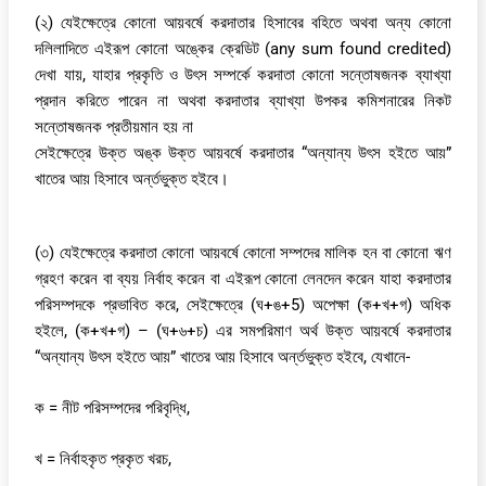
(২) যেইক্ষেত্রে কোনো আয়বর্ষে করদাতার হিসাবের বহিতে অথবা অন্য কোনো
দলিলাদিতে এইরূপ কোনো অঙ্কের ক্রেডিট (any sum found credited)
দেখা যায়, যাহার প্রকৃতি ও উৎস সম্পর্কে করদাতা কোনো সন্তোষজনক ব্যাখ্যা
প্রদান করিতে পারেন না অথবা করদাতার ব্যাখ্যা উপকর কমিশনারের নিকট
সন্তোষজনক প্রতীয়মান হয় না
সেইক্ষেত্রে উক্ত অঙ্ক উক্ত আয়বর্ষে করদাতার “অন্যান্য উৎস হইতে আয়”
খাতের আয় হিসাবে অর্ন্তভুক্ত হইবে।
(৩) যেইক্ষেত্রে করদাতা কোনো আয়বর্ষে কোনো সম্পদের মালিক হন বা কোনো ঋণ
গ্রহণ করেন বা ব্যয় নির্বাহ করেন বা এইরূপ কোনো লেনদেন করেন যাহা করদাতার
পরিসম্পদকে প্রভাবিত করে, সেইক্ষেত্রে (ঘ+ঙ+5) অপেক্ষা (ক+খ+গ) অধিক
হইলে, (ক+খ+গ) – (ঘ+৬+চ) এর সমপরিমাণ অর্থ উক্ত আয়বর্ষে করদাতার
“অন্যান্য উৎস হইতে আয়” খাতের আয় হিসাবে অর্ন্তভুক্ত হইবে, যেখানে-
ক = নীট পরিসম্পদের পরিবৃদ্ধি,
খ = নির্বাহকৃত প্রকৃত খরচ,