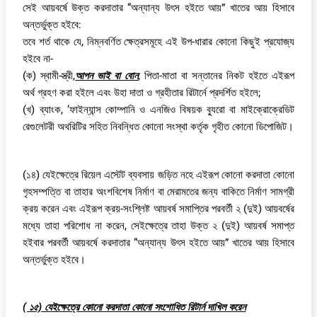
সেই আয়বর্ষে উক্ত করদাতার “অন্যান্য উৎস হইতে আয়” খাতের আয় হিসাবে
অন্তর্ভুক্ত হইবে:
তবে শর্ত থাকে যে, নিম্নবর্ণিত ক্ষেত্রসমূহে এই উপ-ধারার কোনো কিছুই প্রযোজ্য
হইবে না-
(ক) স্বামী-স্ত্রী,
আপন ভাই বা বোন
, পিতা-মাতা বা সন্তানের নিকট হইতে এইরূপ
অর্থ গ্রহণ করা হইলে এবং উহা দাতা ও গ্রহীতার রিটার্নে প্রদর্শিত হইলে;
(খ) ব্যাংক, ‘ফাইন্যান্স কোম্পানি ও এনজিও বিষয়ক ব্যুরো বা মাইক্রোক্রেডিট
রেগুলেটরী অথরিটির সহিত নিবন্ধিত কোনো সংস্থা কর্তৃক গৃহীত কোনো ডিপোজিট।
(১৪) যেইক্ষেত্রে রিয়েল এস্টেট ব্যবসায় জড়িত নহে এইরূপ কোনো করদাতা কোনো
গৃহসম্পত্তি বা তাহার অংশবিশেষ নির্মাণ বা মেরামতের জন্য বাকিতে নির্মাণ সামগ্রী
ক্রয় করেন এবং এইরূপ ক্রয়-সংশ্লিষ্ট আয়বর্ষ সমাপ্তির পরবর্তী ২ (দুই) আয়বর্ষের
মধ্যে তাহা পরিশোধ না করেন, সেইক্ষেত্রে তাহা উক্ত ২ (দুই) আয়বর্ষ সমাপ্ত
হইবার পরবর্তী আয়বর্ষে করদাতার “অন্যান্য উৎস হইতে আয়” খাতের আয় হিসাবে
অন্তর্ভুক্ত হইবে।
( ১৫) যেইক্ষেত্রে কোনো করদাতা কোনো সংশোধিত রিটার্ন দাখিল করেন