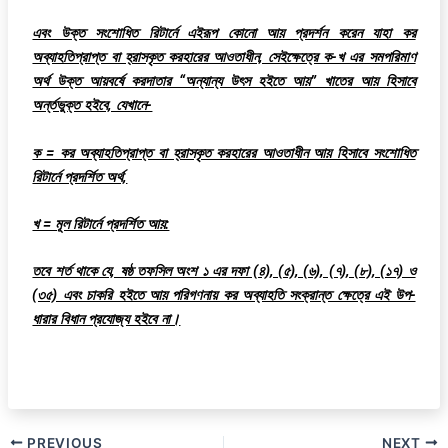
এবং উক্ত সংশোধিত রিটার্নে এইরূপ কোনো আয় প্রদর্শন করেন যাহা কর
অব্যাহতিপ্রাপ্ত বা হ্রাসকৃত করহারের আওতাধীন, সেইক্ষেত্রে ক-খ এর সমপরিমাণ
অর্থ উক্ত আয়বর্ষে করদাতার “অন্যান্য উৎস হইতে আয়” খাতের আয় হিসাবে
অর্ন্তভুক্ত হইবে, যেখানে-
ক = কর অব্যাহতিপ্রাপ্ত বা হ্রাসকৃত করহারের আওতাধীন আয় হিসাবে সংশোধিত
রিটার্নে প্রদর্শিত অর্থ,
খ = মূল রিটার্নে প্রদর্শিত আয়:
তবে শর্ত থাকে যে, ষষ্ঠ তফসিল অংশ ১ এর দফা (৪), (৫), (৬), (৭), (৮), (১৭) ও
(৩৫) এবং চাকরি হইতে আয় পরিগণনায় কর অব্যাহতি সংক্রান্ত ক্ষেত্রে এই উপ-
ধারার বিধান প্রযোজ্য হইবে না।
PREVIOUS
NEXT